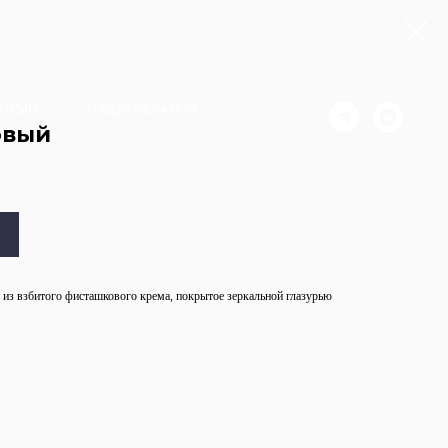
АНСИИ
НАШИ ПЕКАРНИ
овый
й из взбитого фисташкового крема, покрытое зеркальной глазурью