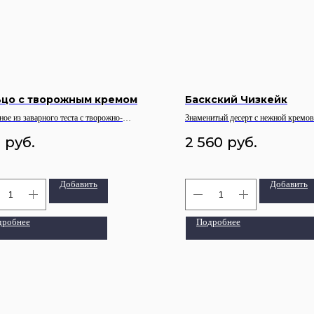
ьцо с творожным кремом
Баскский Чизкейк
ое из заварного теста с творожно-
Знаменитый десерт с нежной кремов
ным кремом и сахарной пудрой
характерной карамелизированной ко
0
руб.
2 560
руб.
Готовится на основе сливочного сыр
сочетая насыщенный вкус, лёгкую 
нотку и мягкую текстуру, тающую в
1600 гр
Добавить
Добавить
дробнее
Подробнее