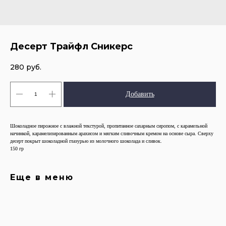
Десерт Трайфл Сникерс
280
руб.
Добавить
Шоколадное пирожное с влажной текстурой, пропитанное сахарным сиропом, с карамельной
начинкой, карамелизированным арахисом и мягким сливочным кремом на основе сыра. Сверху
десерт покрыт шоколадной глазурью из молочного шоколада и сливок.
150 гр
Еще в меню