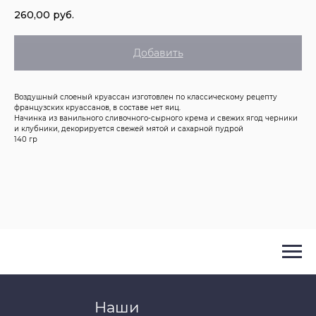
260,00
руб.
Добавить
Воздушный слоеный круассан изготовлен по классическому рецепту
французских круассанов, в составе нет яиц.
Начинка из ванильного сливочного-сырного крема и свежих ягод черники
и клубники, декорируется свежей мятой и сахарной пудрой
140 гр
Наши